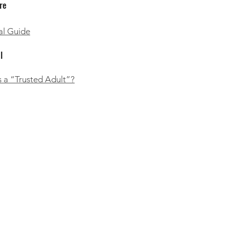
are
al Guide
l
 a “Trusted Adult”?