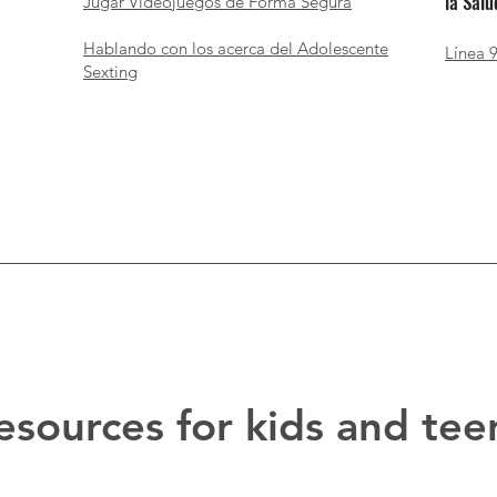
la Sal
Jugar Videojuegos de Forma Segura
Hablando con los acerca del Adolescente
Línea 9
Sexting
esources for kids and tee