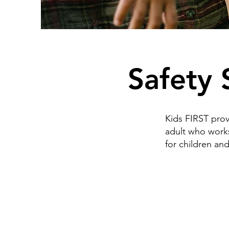
Safety 
Kids FIRST prov
adult who works 
for children an