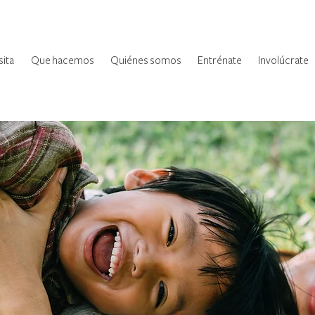
sita
Que hacemos
Quiénes somos
Entrénate
Involúcrate