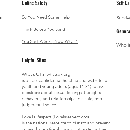
Online Safety
Self C
um
So You Need Some Help
Surviv
​Think Before You Send
Genera
You Sent A Sext, Now What?
Who is
Helpful Sites
What's OK? (whatsok.org)
is a free, confidential helpline and website for
youth and young adults (ages 14-21) to ask
questions about sexual feelings, thoughts,
behaviors, and relationships in a safe, non-
judgmental space
Love is Respect (Loveisrespect.org)
is the national resource to disrupt and prevent
unhealthy relationships and intimate partner