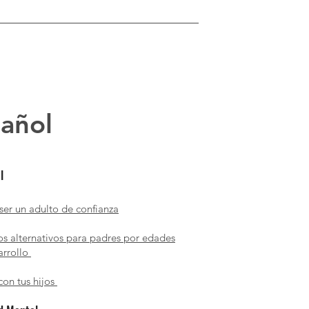
pañol
l
er un adulto de confianza
os alternativos para padres por edades
arrollo
con tus hijos