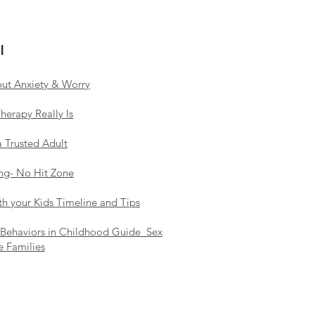
l
out Anxiety & Worry
herapy Really Is
a Trusted Adult
ng- No Hit Zone
ith your Kids Timeline and Tips
 Behaviors in Childhood Guide_Sex
e Families